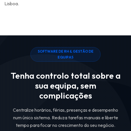
Lisboa.
S
O
F
T
W
A
R
E
D
E
R
H
&
G
E
S
T
Ã
O
D
E
E
Q
U
I
P
A
S
Tenha controlo total sobre a
sua equipa, sem
complicações
Centralize horários, férias, presenças e desempenho
num único sistema. Reduza tarefas manuais e liberte
tempo para focar no crescimento do seu negócio.